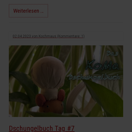
Bei
Weiterlesen …
Nacht
und
Nebel
02.04.2023
von
Kochmaus
(Kommentare: 1)
Dschungelbuch Tag #7