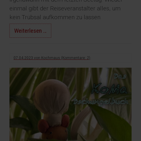
einmal gibt der Reiseveranstalter alles, um
kein Trübsal aufkommen zu lassen.
Time
Weiterlesen …
to
Dance
Good
07.04.2023
von
Kochmaus
(Kommentare: 2)
Bye