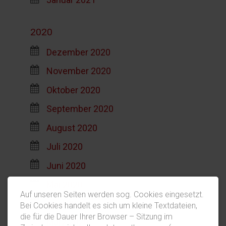
2020
Dezember 2020
November 2020
Oktober 2020
September 2020
August 2020
Juli 2020
Juni 2020
Mai 2020
Auf unseren Seiten werden sog. Cookies eingesetzt.
April 2020
Bei Cookies handelt es sich um kleine Textdateien,
die für die Dauer Ihrer Browser – Sitzung im
März 2020