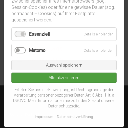
Zwischenspeicher Ihres Internetbrowsers (sog.
Session-Cookies) oder für eine gewisse Dauer (sog.
Februar 2020
permanent – Cookies) auf Ihrer Festplatte
Januar 2020
gespeichert werden.
Essenziell
Details einblenden
2019
Dezember 2019
Matomo
Details einblenden
November 2019
Auswahl speichern
Alle akzeptieren
Erteilen Sie uns die Einwilligung, ist Rechtsgrundlage der
Verarbeitung personenbezogener Daten Art. 6 Abs. 1 lit. a
DSGVO. Mehr Informationen hierzu finden Sie auf unserer
Datenschutzseite.
Über uns
|
Kontakt
|
Impressum
|
Datenschutzerklärung
Impressum
Datenschutzerklärung