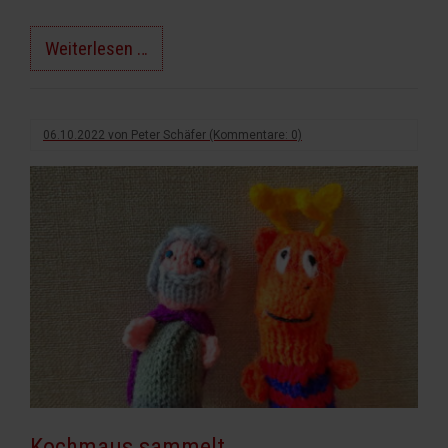
Lecker
Weiterlesen …
Essen
in
Dresden
06.10.2022
von
Peter Schäfer
(Kommentare: 0)
Kochmaus sammelt