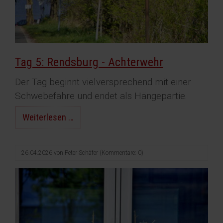
Tag 5: Rendsburg - Achterwehr
Der Tag beginnt vielversprechend mit einer
Schwebefähre und endet als Hängepartie.
Tag
Weiterlesen …
5:
Rendsburg
26.04.2026
von
Peter Schäfer
(Kommentare: 0)
-
Achterwehr