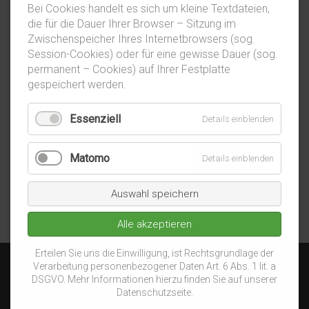
Bei Cookies handelt es sich um kleine Textdateien,
Kündigen
die für die Dauer Ihrer Browser – Sitzung im
Zwischenspeicher Ihres Internetbrowsers (sog.
Möchtest Du unseren Newsletter nicht länger
Session-Cookies) oder für eine gewisse Dauer (sog.
beziehen? Dann trage Deine E-Mail-Adresse in
permanent – Cookies) auf Ihrer Festplatte
gespeichert werden.
das folgende Formular ein, um Dich
abzumelden:
Essenziell
Details einblenden
E-
Matomo
Details einblenden
Kündigen
Mail-
Adresse
Auswahl speichern
Alle akzeptieren
Erteilen Sie uns die Einwilligung, ist Rechtsgrundlage der
Verarbeitung personenbezogener Daten Art. 6 Abs. 1 lit. a
DSGVO. Mehr Informationen hierzu finden Sie auf unserer
Datenschutzseite.