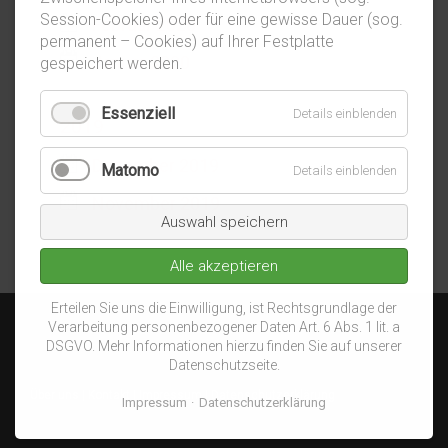
Session-Cookies) oder für eine gewisse Dauer (sog.
Februar 2020
permanent – Cookies) auf Ihrer Festplatte
Januar 2020
gespeichert werden.
Essenziell
Details einblenden
2019
Dezember 2019
Matomo
Details einblenden
November 2019
Auswahl speichern
Alle akzeptieren
Erteilen Sie uns die Einwilligung, ist Rechtsgrundlage der
Verarbeitung personenbezogener Daten Art. 6 Abs. 1 lit. a
DSGVO. Mehr Informationen hierzu finden Sie auf unserer
Datenschutzseite.
Über uns
|
Kontakt
|
Impressum
|
Datenschutzerklärung
Impressum
Datenschutzerklärung