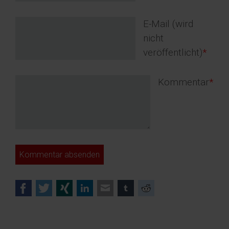
Pflichtfeld
E-Mail (wird
nicht
veröffentlicht)
*
Pflichtfeld
Kommentar
*
Kommentar absenden
Facebook
Twitter
Xing
LinkedIn
E-mail
tumblr
Reddit