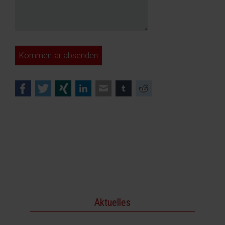
Kommentar absenden
Facebook
Twitter
Xing
LinkedIn
E-mail
tumblr
Reddit
Aktuelles