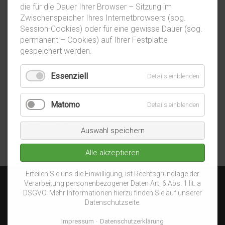
die für die Dauer Ihrer Browser – Sitzung im
März 2020
Zwischenspeicher Ihres Internetbrowsers (sog.
Session-Cookies) oder für eine gewisse Dauer (sog.
Februar 2020
permanent – Cookies) auf Ihrer Festplatte
Januar 2020
gespeichert werden.
Essenziell
Details einblenden
2019
Dezember 2019
Matomo
Details einblenden
November 2019
Auswahl speichern
Alle akzeptieren
Erteilen Sie uns die Einwilligung, ist Rechtsgrundlage der
Verarbeitung personenbezogener Daten Art. 6 Abs. 1 lit. a
DSGVO. Mehr Informationen hierzu finden Sie auf unserer
Datenschutzseite.
Über uns
|
Kontakt
|
Impressum
|
Datenschutzerklärung
Impressum
Datenschutzerklärung