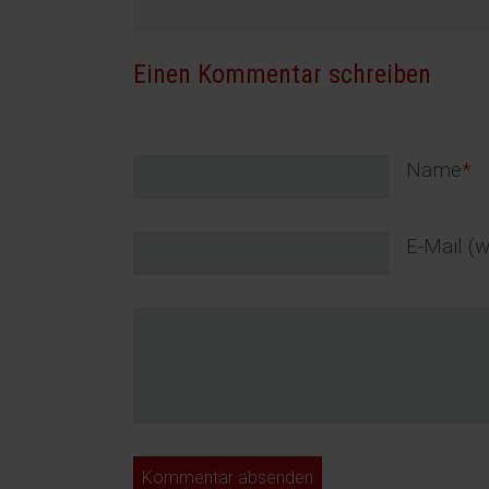
Einen Kommentar schreiben
Pflichtfel
Name
*
Pflichtfel
E-Mail (w
Kommentar absenden