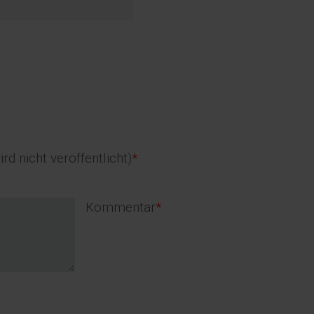
d
d
ird nicht veröffentlicht)
*
Pflichtfeld
Kommentar
*