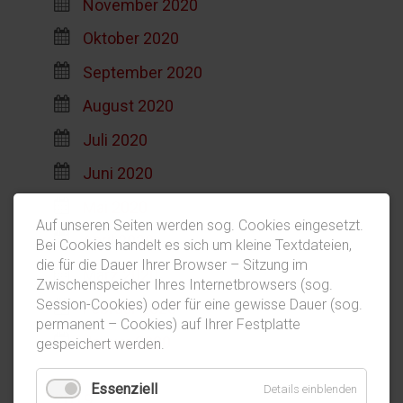
November 2020
Oktober 2020
September 2020
August 2020
Juli 2020
Juni 2020
Mai 2020
Auf unseren Seiten werden sog. Cookies eingesetzt.
April 2020
Bei Cookies handelt es sich um kleine Textdateien,
die für die Dauer Ihrer Browser – Sitzung im
März 2020
Zwischenspeicher Ihres Internetbrowsers (sog.
Session-Cookies) oder für eine gewisse Dauer (sog.
Februar 2020
permanent – Cookies) auf Ihrer Festplatte
Januar 2020
gespeichert werden.
Essenziell
Details einblenden
2019