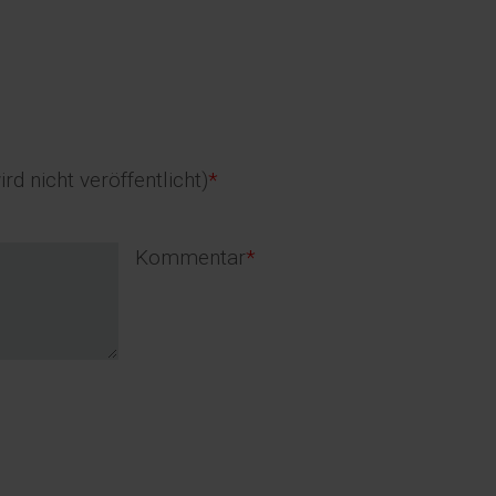
d
d
ird nicht veröffentlicht)
*
Pflichtfeld
Kommentar
*
t