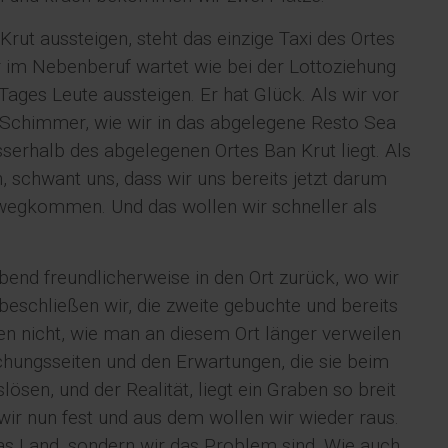
Krut aussteigen, steht das einzige Taxi des Ortes
r im Nebenberuf wartet wie bei der Lottoziehung
ages Leute aussteigen. Er hat Glück. Als wir vor
Schimmer, wie wir in das abgelegene Resto Sea
erhalb des abgelegenen Ortes Ban Krut liegt. Als
, schwant uns, dass wir uns bereits jetzt darum
wegkommen. Und das wollen wir schneller als
bend freundlicherweise in den Ort zurück, wo wir
schließen wir, die zweite gebuchte und bereits
en nicht, wie man an diesem Ort länger verweilen
chungsseiten und den Erwartungen, die sie beim
ösen, und der Realität, liegt ein Graben so breit
ir nun fest und aus dem wollen wir wieder raus.
as Land, sondern wir das Problem sind. Wie auch