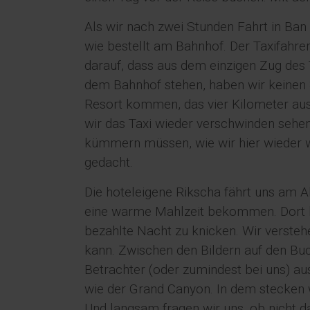
Als wir nach zwei Stunden Fahrt in Ban 
wie bestellt am Bahnhof. Der Taxifahre
darauf, dass aus dem einzigen Zug des T
dem Bahnhof stehen, haben wir keinen 
Resort kommen, das vier Kilometer auss
wir das Taxi wieder verschwinden sehen
kümmern müssen, wie wir hier wieder 
gedacht.
Die hoteleigene Rikscha fährt uns am A
eine warme Mahlzeit bekommen. Dort be
bezahlte Nacht zu knicken. Wir versteh
kann. Zwischen den Bildern auf den Bu
Betrachter (oder zumindest bei uns) ausl
wie der Grand Canyon. In dem stecken w
Und langsam fragen wir uns, ob nicht d