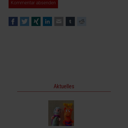
Kommentar absenden
Facebook
Twitter
Xing
LinkedIn
E-mail
tumblr
Reddit
Aktuelles