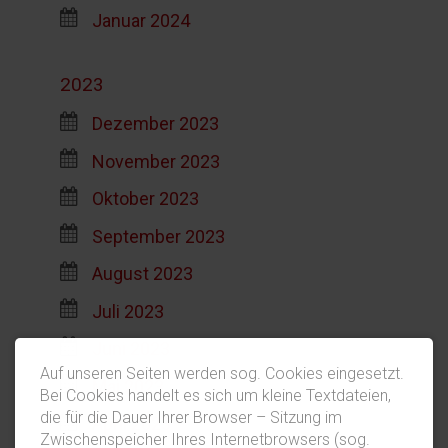
Januar 2024
2023
Dezember 2023
November 2023
Oktober 2023
September 2023
August 2023
Juli 2023
Juni 2023
Auf unseren Seiten werden sog. Cookies eingesetzt.
Mai 2023
Bei Cookies handelt es sich um kleine Textdateien,
die für die Dauer Ihrer Browser – Sitzung im
April 2023
Zwischenspeicher Ihres Internetbrowsers (sog.