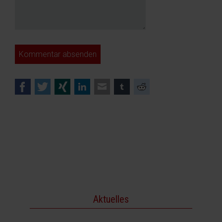
Kommentar absenden
Facebook
Twitter
Xing
LinkedIn
E-mail
tumblr
Reddit
Aktuelles