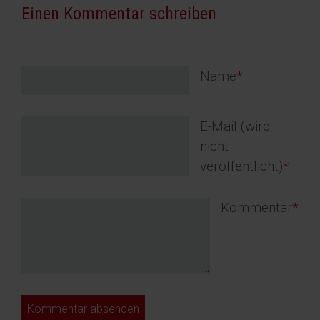
Einen Kommentar schreiben
Pflichtfeld
Name
*
Pflichtfeld
E-Mail (wird
nicht
veröffentlicht)
*
Pflichtfeld
Kommentar
*
Kommentar absenden