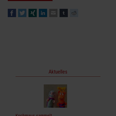
Facebook
Twitter
Xing
LinkedIn
E-mail
tumblr
Reddit
Aktuelles
Kochmaus sammelt