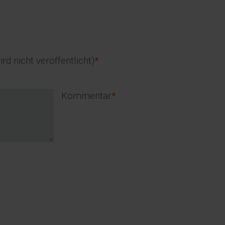
d
d
ird nicht veröffentlicht)
*
Pflichtfeld
Kommentar
*
t