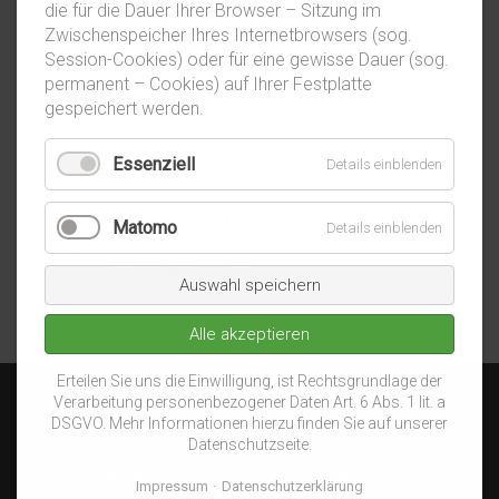
die für die Dauer Ihrer Browser – Sitzung im
März 2020
Zwischenspeicher Ihres Internetbrowsers (sog.
Session-Cookies) oder für eine gewisse Dauer (sog.
Februar 2020
permanent – Cookies) auf Ihrer Festplatte
Januar 2020
gespeichert werden.
Essenziell
Details einblenden
2019
Dezember 2019
Matomo
Details einblenden
November 2019
Auswahl speichern
Alle akzeptieren
Erteilen Sie uns die Einwilligung, ist Rechtsgrundlage der
Verarbeitung personenbezogener Daten Art. 6 Abs. 1 lit. a
DSGVO. Mehr Informationen hierzu finden Sie auf unserer
Datenschutzseite.
Über uns
|
Kontakt
|
Impressum
|
Datenschutzerklärung
Impressum
Datenschutzerklärung