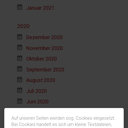
Januar 2021
2020
Dezember 2020
November 2020
Oktober 2020
September 2020
August 2020
Juli 2020
Juni 2020
Mai 2020
Auf unseren Seiten werden sog. Cookies eingesetzt.
April 2020
Bei Cookies handelt es sich um kleine Textdateien,