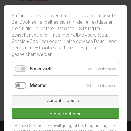
Mai 2020
Auf unseren Seiten werden sog. Cookies eingesetzt.
April 2020
Bei Cookies handelt es sich um kleine Textdateien,
die für die Dauer Ihrer Browser – Sitzung im
März 2020
Zwischenspeicher Ihres Internetbrowsers (sog.
Session-Cookies) oder für eine gewisse Dauer (sog.
Februar 2020
permanent – Cookies) auf Ihrer Festplatte
Januar 2020
gespeichert werden.
Essenziell
Details einblenden
2019
Dezember 2019
Matomo
Details einblenden
November 2019
Auswahl speichern
Alle akzeptieren
Erteilen Sie uns die Einwilligung, ist Rechtsgrundlage der