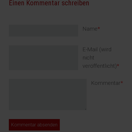
Einen Kommentar schreiben
Pflichtfeld
Name
*
Pflichtfeld
E-Mail (wird
nicht
veröffentlicht)
*
Pflichtfeld
Kommentar
*
Kommentar absenden