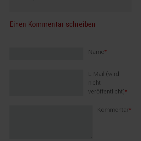
Einen Kommentar schreiben
Pflichtfeld
Name
*
Pflichtfeld
E-Mail (wird
nicht
veröffentlicht)
*
Pflichtfeld
Kommentar
*