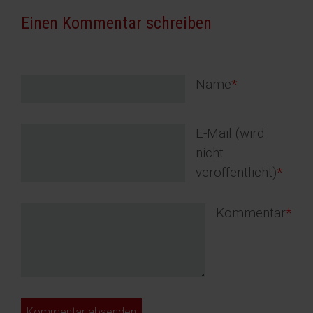
Einen Kommentar schreiben
Pflichtfeld
Name
*
Pflichtfeld
E-Mail (wird
nicht
veröffentlicht)
*
Pflichtfeld
Kommentar
*
Kommentar absenden