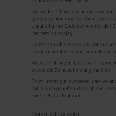
Schokokrümel vom Mund.
„Schon klar“, habe ich ihr zugezwinkert.
gerne erzählen möchte". Sie nickte ver
unauffällig ihre Badetasche unter den S
meinem Vorschlag.
Später sah ich die Rote und den Graue
etwas zu verstehen. Aber irgendwann sch
Was soll ich sagen. Es ist herrlich, wie
wieder die Beine schön lang machen.
Es ist immer gut, zu wissen, dass es au
hat ja auch geholfen, dass ich das klei
mich behalte. Erst mal.
Morgen geht es weiter.