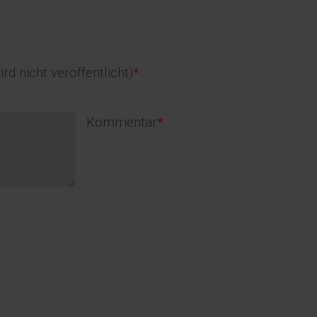
d
d
ird nicht veröffentlicht)
*
Pflichtfeld
Kommentar
*
t