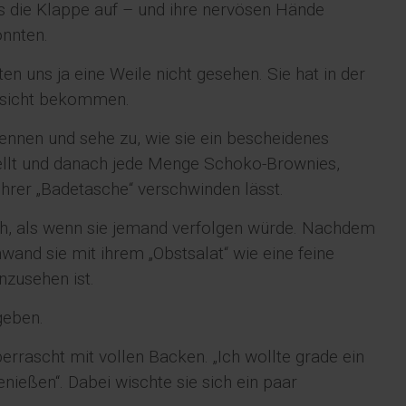
s die Klappe auf – und ihre nervösen Hände
onnten.
en uns ja eine Weile nicht gesehen. Sie hat in der
esicht bekommen.
ennen und sehe zu, wie sie ein bescheidenes
tellt und danach jede Menge Schoko-Brownies,
hrer „Badetasche“ verschwinden lässt.
ich, als wenn sie jemand verfolgen würde. Nachdem
hwand sie mit ihrem „Obstsalat“ wie eine feine
inzusehen ist.
geben.
berrascht mit vollen Backen. „Ich wollte grade ein
nießen“. Dabei wischte sie sich ein paar