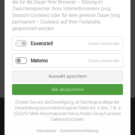
die für die Dauer Ihrer Browser – Sitzung im
März 2020
Zwischenspeicher Ihres Internetbrowsers (sog.
Session-Cookies) oder für eine gewisse Dauer (sog.
Februar 2020
permanent – Cookies) auf Ihrer Festplatte
Januar 2020
gespeichert werden.
Essenziell
Details einblenden
2019
Dezember 2019
Matomo
Details einblenden
November 2019
Auswahl speichern
Alle akzeptieren
Erteilen Sie uns die Einwilligung, ist Rechtsgrundlage der
Verarbeitung personenbezogener Daten Art. 6 Abs. 1 lit. a
DSGVO. Mehr Informationen hierzu finden Sie auf unserer
Datenschutzseite.
Über uns
|
Kontakt
|
Impressum
|
Datenschutzerklärung
Impressum
Datenschutzerklärung