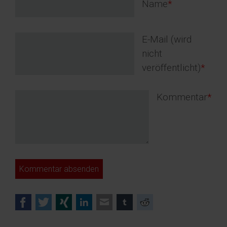
Pflichtfeld
Name
*
Pflichtfeld
E-Mail (wird
nicht
veröffentlicht)
*
Pflichtfeld
Kommentar
*
Kommentar absenden
Facebook
Twitter
Xing
LinkedIn
E-mail
tumblr
Reddit