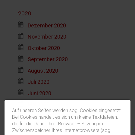
2020
Dezember 2020
November 2020
Oktober 2020
September 2020
August 2020
Juli 2020
Juni 2020
Mai 2020
Auf unseren Seiten werden sog. Cookies eingesetzt.
April 2020
Bei Cookies handelt es sich um kleine Textdateien,
die für die Dauer Ihrer Browser – Sitzung im
März 2020
Zwischenspeicher Ihres Internetbrowsers (sog.