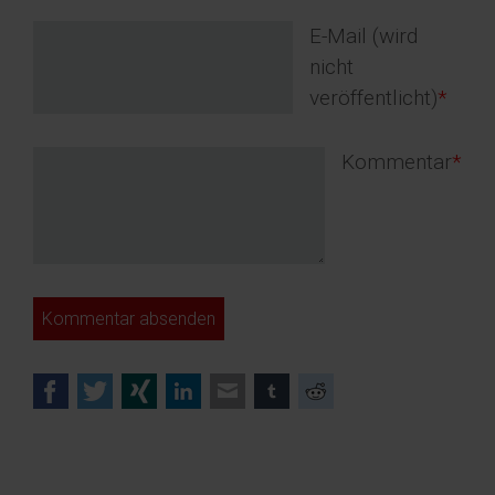
Pflichtfeld
E-Mail (wird
nicht
veröffentlicht)
*
Pflichtfeld
Kommentar
*
Kommentar absenden
Facebook
Twitter
Xing
LinkedIn
E-mail
tumblr
Reddit