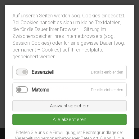
Mai 2020
Auf unseren Seiten werden sog. Cookies eingesetzt.
April 2020
Bei Cookies handelt es sich um kleine Textdateien,
die für die Dauer Ihrer Browser – Sitzung im
März 2020
Zwischenspeicher Ihres Internetbrowsers (sog.
Session-Cookies) oder für eine gewisse Dauer (sog.
Februar 2020
permanent – Cookies) auf Ihrer Festplatte
Januar 2020
gespeichert werden.
Essenziell
Details einblenden
2019
Dezember 2019
Matomo
Details einblenden
November 2019
Auswahl speichern
Alle akzeptieren
Erteilen Sie uns die Einwilligung, ist Rechtsgrundlage der
Verarbeitung personenbezogener Daten Art. 6 Abs. 1 lit. a