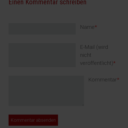
Einen Kommentar schreiben
Pflichtfeld
Name
*
Pflichtfeld
E-Mail (wird
nicht
veröffentlicht)
*
Pflichtfeld
Kommentar
*
Kommentar absenden