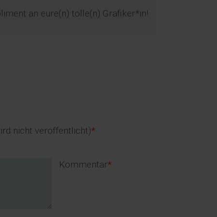
ent an eure(n) tolle(n) Grafiker*in!
d
d
ird nicht veröffentlicht)
*
Pflichtfeld
Kommentar
*