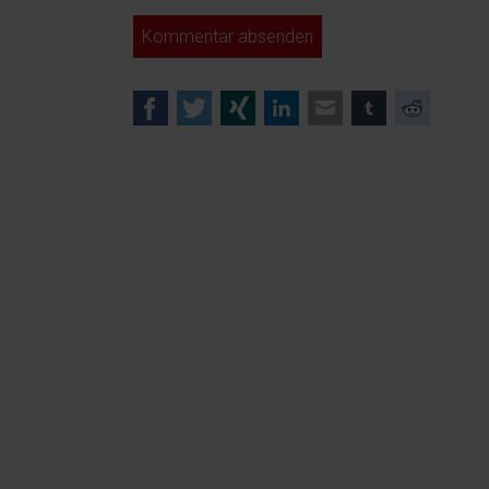
Kommentar absenden
Facebook
Twitter
Xing
LinkedIn
E-mail
tumblr
Reddi