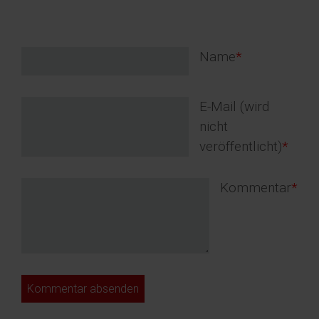
Pflichtfeld
Name
*
Pflichtfeld
E-Mail (wird
nicht
veröffentlicht)
*
Pflichtfeld
Kommentar
*
Kommentar absenden