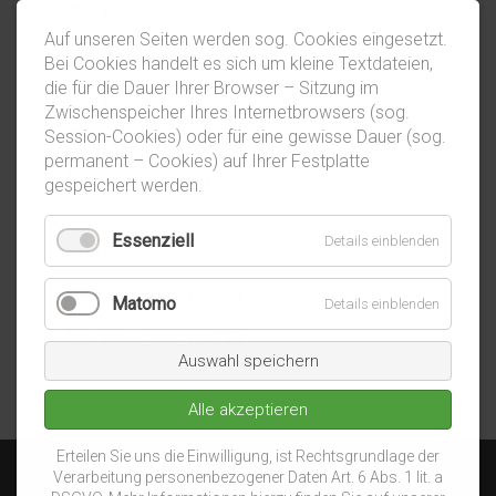
Mai 2020
Auf unseren Seiten werden sog. Cookies eingesetzt.
April 2020
Bei Cookies handelt es sich um kleine Textdateien,
die für die Dauer Ihrer Browser – Sitzung im
März 2020
Zwischenspeicher Ihres Internetbrowsers (sog.
Session-Cookies) oder für eine gewisse Dauer (sog.
Februar 2020
permanent – Cookies) auf Ihrer Festplatte
Januar 2020
gespeichert werden.
Essenziell
Details einblenden
2019
Dezember 2019
Matomo
Details einblenden
November 2019
Auswahl speichern
Alle akzeptieren
Erteilen Sie uns die Einwilligung, ist Rechtsgrundlage der
Verarbeitung personenbezogener Daten Art. 6 Abs. 1 lit. a